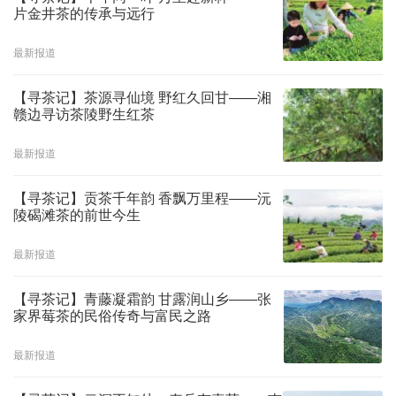
片金井茶的传承与远行
最新报道
【寻茶记】茶源寻仙境 野红久回甘——湘
赣边寻访茶陵野生红茶
最新报道
【寻茶记】贡茶千年韵 香飘万里程——沅
陵碣滩茶的前世今生
最新报道
【寻茶记】青藤凝霜韵 甘露润山乡——张
家界莓茶的民俗传奇与富民之路
最新报道