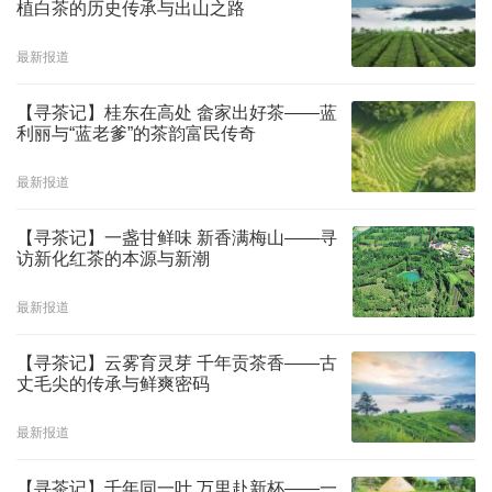
植白茶的历史传承与出山之路
最新报道
【寻茶记】桂东在高处 畲家出好茶——蓝
利丽与“蓝老爹”的茶韵富民传奇
最新报道
【寻茶记】一盏甘鲜味 新香满梅山——寻
访新化红茶的本源与新潮
最新报道
【寻茶记】云雾育灵芽 千年贡茶香——古
丈毛尖的传承与鲜爽密码
最新报道
【寻茶记】千年同一叶 万里赴新杯——一