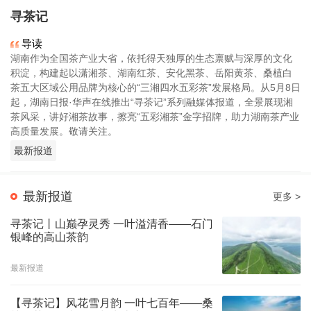
寻茶记
导读
湖南作为全国茶产业大省，依托得天独厚的生态禀赋与深厚的文化
积淀，构建起以潇湘茶、湖南红茶、安化黑茶、岳阳黄茶、桑植白
茶五大区域公用品牌为核心的“三湘四水五彩茶”发展格局。从5月8日
起，湖南日报·华声在线推出“寻茶记”系列融媒体报道，全景展现湘
茶风采，讲好湘茶故事，擦亮“五彩湘茶”金字招牌，助力湖南茶产业
高质量发展。敬请关注。
最新报道
最新报道
更多 >
寻茶记丨山巅孕灵秀 一叶溢清香——石门
银峰的高山茶韵
最新报道
【寻茶记】风花雪月韵 一叶七百年——桑