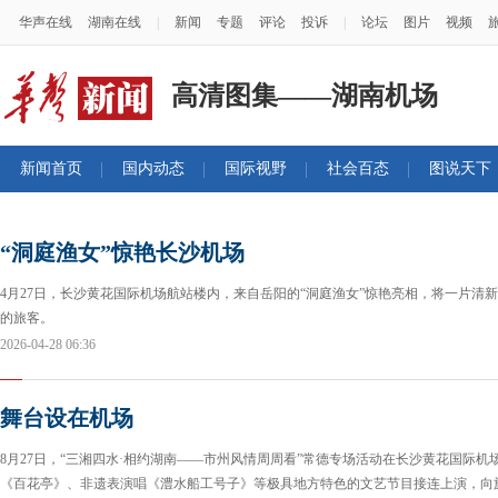
华声在线
湖南在线
|
新闻
专题
评论
投诉
|
论坛
图片
视频
高清图集——湖南机场
新闻首页
国内动态
国际视野
社会百态
图说天下
“洞庭渔女”惊艳长沙机场
4月27日，长沙黄花国际机场航站楼内，来自岳阳的“洞庭渔女”惊艳亮相，将一片清新
的旅客。
2026-04-28 06:36
舞台设在机场
8月27日，“三湘四水·相约湖南——市州风情周周看”常德专场活动在长沙黄花国际机
《百花亭》、非遗表演唱《澧水船工号子》等极具地方特色的文艺节目接连上演，向