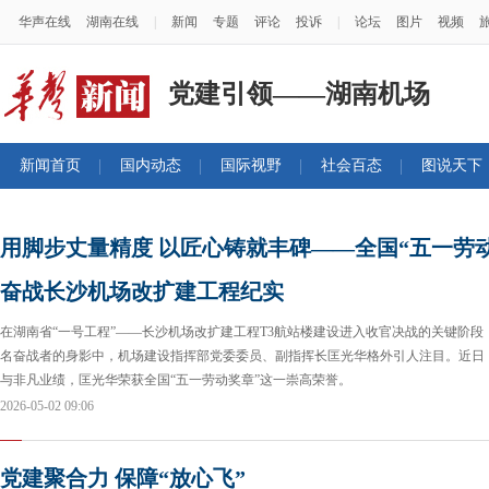
华声在线
湖南在线
|
新闻
专题
评论
投诉
|
论坛
图片
视频
党建引领——湖南机场
新闻首页
国内动态
国际视野
社会百态
图说天下
用脚步丈量精度 以匠心铸就丰碑——全国“五一劳
奋战长沙机场改扩建工程纪实
在湖南省“一号工程”——长沙机场改扩建工程T3航站楼建设进入收官决战的关键阶
名奋战者的身影中，机场建设指挥部党委委员、副指挥长匡光华格外引人注目。近日
与非凡业绩，匡光华荣获全国“五一劳动奖章”这一崇高荣誉。
2026-05-02 09:06
党建聚合力 保障“放心飞”