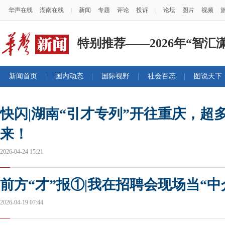
华声在线
湖南在线
|
新闻
专题
评论
投诉
|
论坛
图片
视频
特别推荐——2026年“智汇
新闻首页
国内动态
国际视野
社会百态
图说天下
快闪|湖南“引才专列”开往重庆，超多心
来！
2026-04-24 15:21
前方“才”报①|我在招聘会现场当“中
2026-04-19 07:44