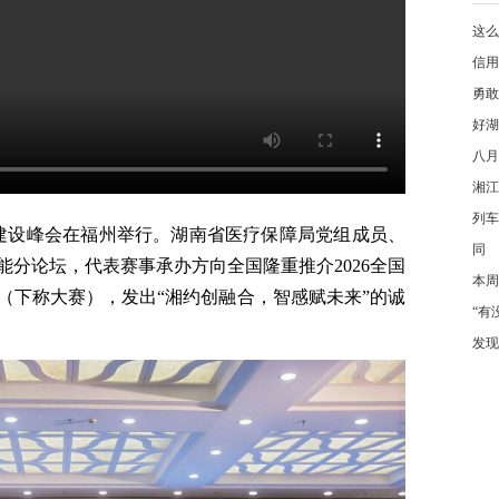
这么
信用
勇敢
好湖
八月
湘江
列车
国建设峰会在福州举行。湖南省医疗保障局党组成员、
同
分论坛，代表赛事承办方向全国隆重推介2026全国
本周
（下称大赛），发出“湘约创融合，智感赋未来”的诚
“有
发现