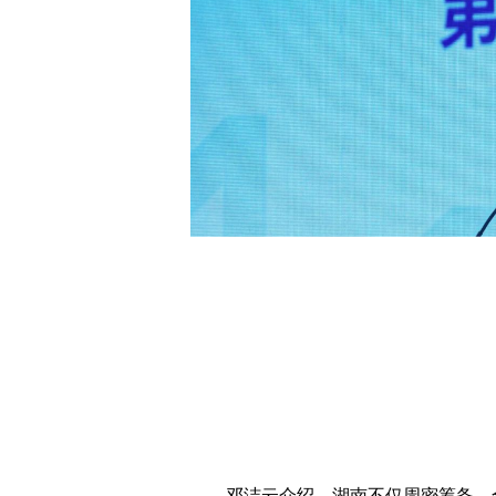
邓洁云介绍，湖南不仅周密筹备、