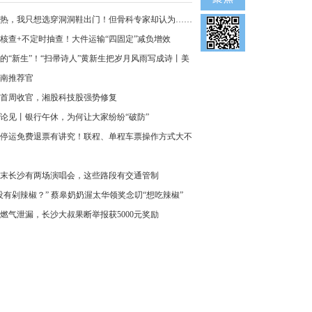
热，我只想选穿洞洞鞋出门！但骨科专家却认为……
核查+不定时抽查！大件运输“四固定”减负增效
的“新生”！“扫帚诗人”黄新生把岁月风雨写成诗丨美
南推荐官
首周收官，湘股科技股强势修复
论见丨银行午休，为何让大家纷纷“破防”
停运免费退票有讲究！联程、单程车票操作方式大不
末长沙有两场演唱会，这些路段有交通管制
没有剁辣椒？” 蔡皋奶奶渥太华领奖念叨“想吃辣椒”
燃气泄漏，长沙大叔果断举报获5000元奖励