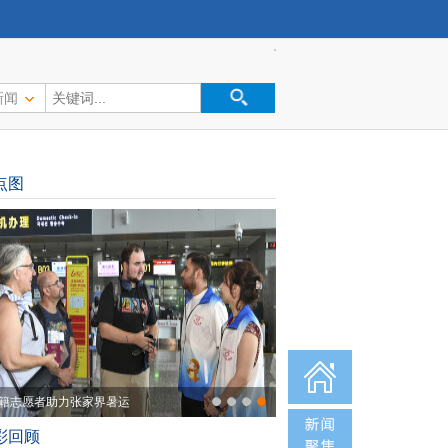
新闻
点图
籍志愿者助力张家界暑运
彩回顾