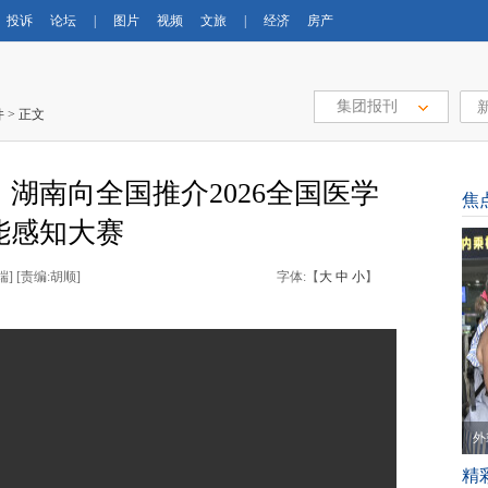
投诉
论坛
|
图片
视频
文旅
|
经济
房产
集团报刊
件
> 正文
湖南向全国推介2026全国医学
焦
能感知大赛
端] [责编:胡顺]
字体:【
大
中
小
】
外
精