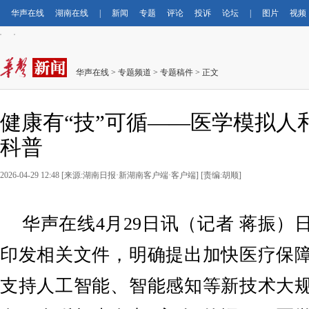
华声在线
湖南在线
|
新闻
专题
评论
投诉
论坛
|
图片
视频
华声在线
>
专题频道
>
专题稿件
> 正文
健康有“技”可循——医学模拟人
科普
2026-04-29 12:48 [来源:湖南日报·新湖南客户端·客户端] [责编:胡顺]
华声在线4月29日讯
（记者 蒋振）
印发相关文件，明确提出加快医疗保
支持人工智能、智能感知等新技术大