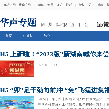
华声在线
湖南在线
|
新闻
专题
评论
投诉
|
论坛
图片
视频
h5
首页
h5策划
综合
H5|上新啦！“2023版”新湖南喊你来
06月08日 10:13
H5|“卯”足干劲向前冲 “兔”飞猛进集
3月5日上午，第十四届全国人民代表大会第一
理李克强作政府工作报告。报告在民生方面干货