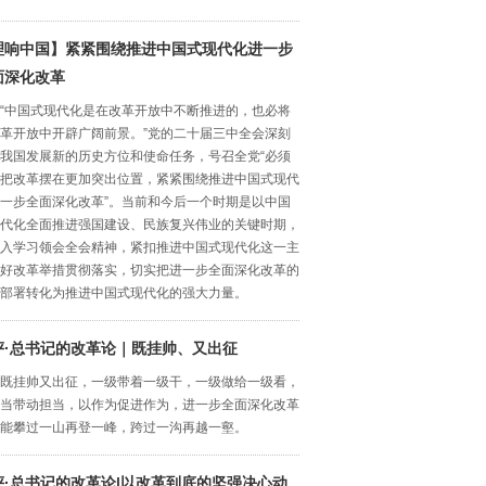
理响中国】紧紧围绕推进中国式现代化进一步
面深化改革
“中国式现代化是在改革开放中不断推进的，也必将
革开放中开辟广阔前景。”党的二十届三中全会深刻
我国发展新的历史方位和使命任务，号召全党“必须
把改革摆在更加突出位置，紧紧围绕推进中国式现代
一步全面深化改革”。当前和今后一个时期是以中国
代化全面推进强国建设、民族复兴伟业的关键时期，
入学习领会全会精神，紧扣推进中国式现代化这一主
好改革举措贯彻落实，切实把进一步全面深化改革的
部署转化为推进中国式现代化的强大力量。
评·总书记的改革论｜既挂帅、又出征
既挂帅又出征，一级带着一级干，一级做给一级看，
当带动担当，以作为促进作为，进一步全面深化改革
能攀过一山再登一峰，跨过一沟再越一壑。
评·总书记的改革论|以改革到底的坚强决心动