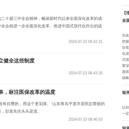
【
的二十届三中全会精神，畅谈新时代以来全面深化改革的成
全
中全会就进一步全面深化改革、推进中国式现代化作出的战
在改
2024-07-23 08:42:21
把握
自觉
化进
式现
立健全这些制度
要深
题抓
2024-07-23 08:43:20
战略
费单，标注医保改革的温度
短
没有自费的，用这个更划算。”山东青岛平度市居民彭蕾丽的
以担
策，彭老先生头头是道。
一定
2024-07-23 08:46:03
短