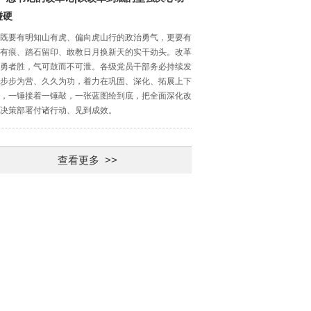
碰硬
既要有明知山有虎、偏向虎山行的政治勇气，更要有
有痕、踏石留印、敢教日月换新天的实干劲头。改革
勇者胜，气可鼓而不可泄。各级党员干部务必持续发
步步为营、久久为功，着力在巩固、深化、拓展上下
，一锤接着一锤敲，一张蓝图绘到底，把全面深化改
决策部署付诸行动、见到成效。
查看更多 >>