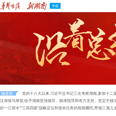
专题
编者按
党的十八大以来,习近平总书记三次考察湖南,参加十二
注深情与厚望,给予湖南坚强领导、精准指导和有力支持。坚定不移沿着
好一江碧水”“三高四新”战略定位和使命任务的殷殷嘱托,带领三湘